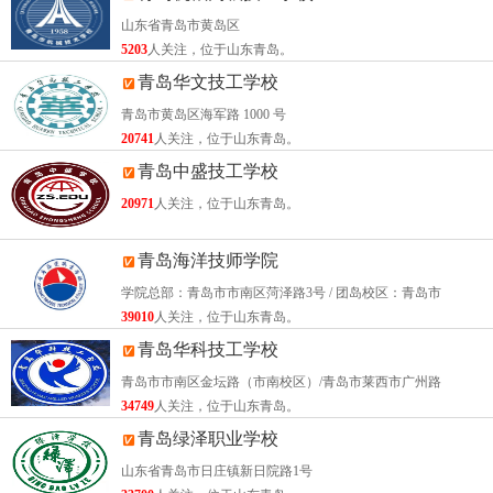
不断扩大，办学层次全面提升，办学水平显著提高，走出了
山东省青岛市黄岛区
一条特色办学之路。
5203
人关注，位于山东青岛。
青岛华文技工学校
在了解了之后，大家可以根据自己的情况来进行选择。无论
是成功还是失败，都请不要气馁，只要在以后的日子里，认
青岛市黄岛区海军路 1000 号
20741
人关注，位于山东青岛。
真学习，你就会获得自己应有的收获。如果你还有什么相关
青岛中盛技工学校
的问题，可以给我们留言或者咨询，我们将尽快为你进行回
20971
人关注，位于山东青岛。
复。
每一个人都是不完美的，不一定一次性就可以考上理想的学
青岛海洋技师学院
校，这时候既可以复读，让自己重新选择学校的机会，也可
学院总部：青岛市市南区菏泽路3号 / 团岛校区：青岛市
以选择一个稍差的学校，先进行着学习，未来还有很多次的
39010
人关注，位于山东青岛。
翻盘机会。
青岛华科技工学校
青岛市市南区金坛路（市南校区）/青岛市莱西市广州路
34749
人关注，位于山东青岛。
青岛绿泽职业学校
山东省青岛市日庄镇新日院路1号