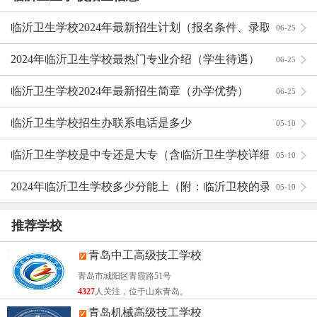
临沂卫生学校2024年最新招生计划（报名条件、录取方
06-25
式）
2024年临沂卫生学校最热门专业介绍（学生待遇）
06-25
临沂卫生学校2024年最新招生简章（办学优势）
06-25
临沂卫生学校专业设置
临沂卫生学校招生办联系电话是多少
05-10
现开设护理、英语护理、助产、医学影像技术、药剂、医学
临沂卫生学校是中专还是大专（含临沂卫生学校详细介
05-10
检验等专业的“三二连读”高等职业教育，两年制高中中专，
绍）
2024年临沂卫生学校多少分能上（附：临沂卫校的录取方
05-10
三年制普通中专，以及专、本科成人教育和各种形式的短期
培训。
式）
推荐学校
临沂卫生学校办学宗旨
青岛中工高级技工学校
建校以来，特别是改革开放以来，卫校人秉承“厚德、笃
青岛市城阳区青霞路51号
学、精诚、创新”的校训和“团结、严谨、守纪、爱校”的校
4327
人关注，位于山东青岛。
风，解放思想，与时俱进，团结拼搏，开拓进取，办学规模
青岛机械高级技工学校