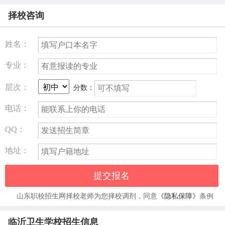
考生网上报名即可，不需要到校现场报名，但考生可以到我
择校咨询
校咨询报名有关事宜（应遵从学校防疫管理规定）。同时，
为方便考生，家中没有电脑的可以借用我校电脑填报志愿
姓名：
（须由考生本人亲自填报）。
专业：
临沂卫生学校师资力量
层次：
分数：
现有在校班级88个，在校生5200余名。在职教职工204名，
电话：
教师135名。其中研究生以上学历17名。高级职称85名，中
级职称46名。学校有8人任省校际学科主任、副主任，有
QQ：
省、市级学会委员78名。
地址：
提交报名
山东职校招生网择校老师为您择校调剂，同意
《隐私保障》
条例
临沂卫生学校招生信息