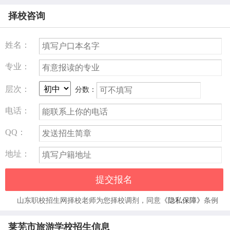
学校教学设施完善，共有教职工50余名，其中专业教师30余
择校咨询
名。学校坚持走向社会，走进企业，建立了一支精专业、善
实践的师资队伍。
姓名：
莱芜市旅游学校专业设置
专业：
学校以教导学生学会求知、学会交际、学会工作、学会为人
处事为目标，为社会培养旅游管理及旅游服务人才，切实做
层次：
分数：
到专业教育实用化，基础教育功能化。学校现开设旅游管
电话：
理、酒店管理、旅游外语、烹饪、公关艺术（幼教方向）、
航空服务等专业。开设语文、英语、日语、普通话、演讲与
QQ：
口才、音乐、舞蹈、形体、旅游法规、导游知识、餐饮服
地址：
务、客房服务等十几门课程，确保学生经过两年的基础理论
和专业技能学习，一年的岗位实习，达到专业素质高，文化
提交报名
底蕴厚，公关能力强，完全胜任旅游管理及旅游服务岗位。
山东职校招生网择校老师为您择校调剂，同意
《隐私保障》
条例
莱芜市旅游学校现开设旅游管理、酒店管理、旅游外语、烹
饪、公关艺术（幼教方向）、航空服务等专业。开设语文、
莱芜市旅游学校招生信息