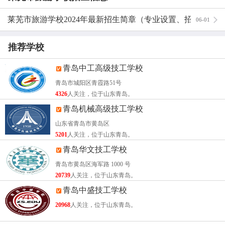
英语、日语、普通话、演讲与口才、音乐、舞蹈、形体、旅
莱芜市旅游学校2024年最新招生简章（专业设置、招生条
06-01
游法规、导游知识、餐饮服务、客房服务等十几门课程，确
保学生经过两年的基础理论和专业技能学习，一年的岗位实
件）
推荐学校
习，达到专业素质高，文化底蕴厚，公关能力强，完全胜任
旅游管理及旅游服务岗位。
青岛中工高级技工学校
青岛市城阳区青霞路51号
莱芜市旅游学校办学特色
4326
人关注，位于山东青岛。
为学习发达国家的服务理念和管理经验，拓宽学生实习和就
青岛机械高级技工学校
业市场，学校与日本教育协会达成协议，每年有几十名品学
山东省青岛市黄岛区
兼优的学生经面试合格赴日本进行专业实习，回国的学生外
5201
人关注，位于山东青岛。
语交流能力、专业技能都达到较高水平。
青岛华文技工学校
青岛市黄岛区海军路 1000 号
学校与我市的各大旅游景区景点，各大宾馆及餐饮公司有良
20739
人关注，位于山东青岛。
好的合作关系，学校定期都会选派学生进行专业实习，我校
青岛中盛技工学校
也已与北京、上海、济南、青岛等大中城市的一些高星级酒
20968
人关注，位于山东青岛。
店和知名旅行社建立了长期的实习与就业关系，部分毕业生