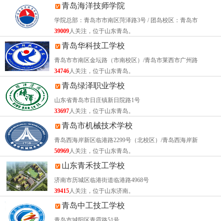
也可以选择赴日本留学、赴新加坡就业。
青岛海洋技师学院
学院总部：青岛市市南区菏泽路3号 / 团岛校区：青岛市
建校以来，莱芜市旅游学校已累计外派赴日本实习生500余
39009
人关注，位于山东青岛。
人，赴新加坡实习生200余人。毕业生已遍及国内北京、上
青岛华科技工学校
海、广州、青岛、莱芜等各大中城市，就业率近100℅，得
青岛市市南区金坛路（市南校区）/青岛市莱西市广州路
到了社会各界的广泛好评。
34746
人关注，位于山东青岛。
青岛绿泽职业学校
作为莱芜重点中职学校，我们正在努力将人文、科学、技能
教育有机结合起来，努力创造和谐互助、自由发展的教育环
山东省青岛市日庄镇新日院路1号
33697
人关注，位于山东青岛。
境，培养既有人文科学素养，又有做人的优秀品德；既有团
青岛市机械技术学校
队合作精神，又有独立思考能力，更具备行业操作技能的实
青岛西海岸新区临港路2299号（北校区）/青岛西海岸新
用型人才。
50969
人关注，位于山东青岛。
莱芜市旅游学校招生条件
山东青禾技工学校
济南市历城区临港街道临港路4968号
1、应届初中毕业生；
39415
人关注，位于山东济南。
2、年龄14-20周岁；
青岛中工技工学校
青岛市城阳区青霞路51号