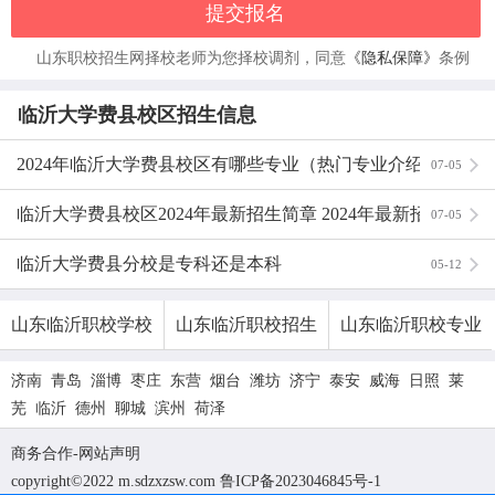
提交报名
山东职校招生网择校老师为您择校调剂，同意
《隐私保障》
条例
临沂大学费县校区招生信息
2024年临沂大学费县校区有哪些专业（热门专业介绍）
07-05
临沂大学费县校区2024年最新招生简章 2024年最新招生
07-05
计划
临沂大学费县分校是专科还是本科
05-12
山东临沂职校学校
山东临沂职校招生
山东临沂职校专业
济南
青岛
淄博
枣庄
东营
烟台
潍坊
济宁
泰安
威海
日照
莱
芜
临沂
德州
聊城
滨州
荷泽
商务合作
-
网站声明
copyright©2022 m.sdzxzsw.com
鲁ICP备2023046845号-1