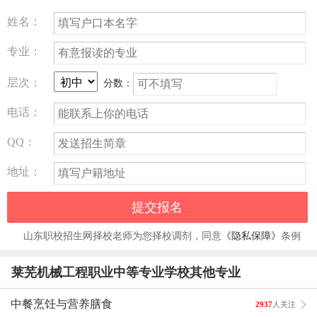
2、 掌握饮食营养与卫生、饮食企业管理的基本理论；熟悉
姓名：
原料的名称、产地、特点、用途、质量标准、品质鉴定和保
专业：
管方法；熟悉常用原料的涨发方法和烹饪的基本原理。
层次：
分数：
3、 掌握常用烹调的工艺流程和常用烹饪原料的加工方法。
能制作中档筵席，烹调出色、香、味、形俱佳的饮食品。
电话：
4、 本专业学生毕业时，可获得中级技工学校毕业证书，经
QQ：
国家职业技能鉴定考试合格者可获得劳动保障行政部门颁发
地址：
的相应的中级职业资格证书
提交报名
就业方向
：
山东职校招生网择校老师为您择校调剂，同意
《隐私保障》
条例
出国、个体经营者（自谋）、酒店厨师长、烹饪培训师、食
品工艺管、食品营养师等.
莱芜机械工程职业中等专业学校其他专业
主干课程
：
中餐烹饪与营养膳食
2937
人关注