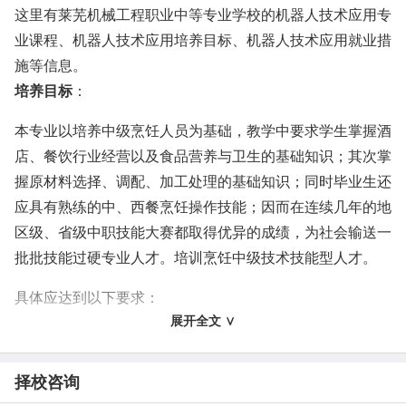
这里有莱芜机械工程职业中等专业学校的机器人技术应用专
业课程、机器人技术应用培养目标、机器人技术应用就业措
施等信息。
培养目标
：
本专业以培养中级烹饪人员为基础，教学中要求学生掌握酒
店、餐饮行业经营以及食品营养与卫生的基础知识；其次掌
握原材料选择、调配、加工处理的基础知识；同时毕业生还
应具有熟练的中、西餐烹饪操作技能；因而在连续几年的地
区级、省级中职技能大赛都取得优异的成绩，为社会输送一
批批技能过硬专业人才。培训烹饪中级技术技能型人才。
具体应达到以下要求：
展开全文 ∨
1、 培养和提高学生热爱中国共产党、热爱社会主义、热爱
祖国的政治思想觉悟和为人民服务的优良品质，使学生成为
择校咨询
有理想、有道德、有文化、有纪律热爱本职工作的劳动者；