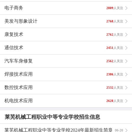
烹饪基础化学、烹饪原料与加工、烹饪工艺美术、烹调技
电子商务
2809
人关注
术、面点工艺、西餐制作、餐饮设备使用与保养、食品营养
与卫生、食疗与保健、饭店经营管理基础、计算技术、烹饪
美发与形象设计
2768
人关注
成本核算。
康复技术
2762
人关注
职业证书
：
通信技术
2451
人关注
一：中式面点师专业等级证书
汽车车身修复
2562
人关注
二：国家三级中式烹调师
焊接技术应用
2386
人关注
三：营养师
数控技术应用
2532
人关注
机电技术应用
2628
人关注
莱芜机械工程职业中等专业学校招生信息
莱芜机械工程职业中等专业学校2024年最新招生简章（办
06-20