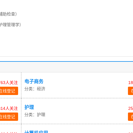
辅助检查）
护理管理学）
电子商务
763人关注
1
分类：
经济
在线登记
护理
314人关注
2
分类：
护理
在线登记