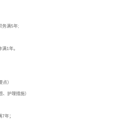
务满5年;
作满1年。
要点）
题、护理措施）
满7年；