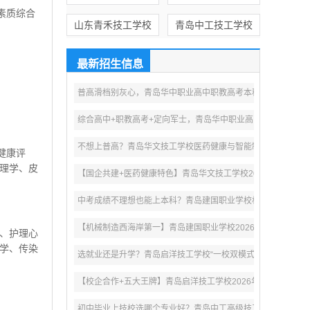
素质综合
山东青禾技工学校
青岛中工技工学校
最新招生信息
。
普高滑档别灰心，青岛华中职业高中职教高考本科定向班助你逆
综合高中+职教高考+定向军士，青岛华中职业高中2026年五大
不想上普高？青岛华文技工学校医药健康与智能制造专业群，升
健康评
理学、皮
【国企共建+医药健康特色】青岛华文技工学校2026年招生：
中考成绩不理想也能上本科？青岛建国职业学校机械、机电、数
【机械制造西海岸第一】青岛建国职业学校2026年招生：职教
、护理心
学、传染
选就业还是升学？青岛启洋技工学校“一校双模式”让初三毕业生
【校企合作+五大王牌】青岛启洋技工学校2026年招生：机电
初中毕业上技校选哪个专业好？青岛中工高级技工学校工业机器