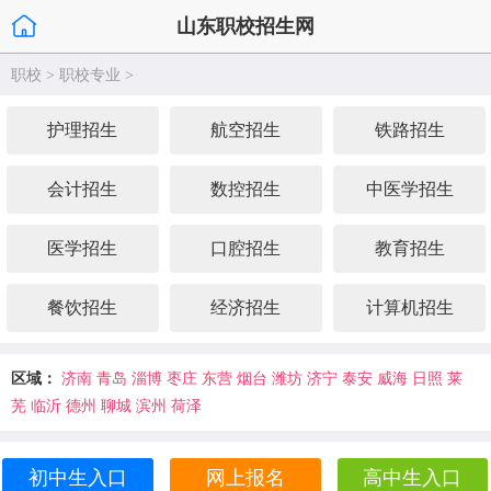
山东职校招生网
职校
>
职校专业
>
护理招生
航空招生
铁路招生
会计招生
数控招生
中医学招生
医学招生
口腔招生
教育招生
餐饮招生
经济招生
计算机招生
区域：
济南
青岛
淄博
枣庄
东营
烟台
潍坊
济宁
泰安
威海
日照
莱
芜
临沂
德州
聊城
滨州
荷泽
初中生入口
网上报名
高中生入口